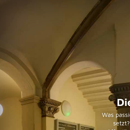
Di
Was passie
setzt