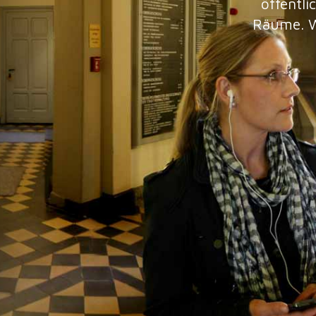
öffentl
Räume. W