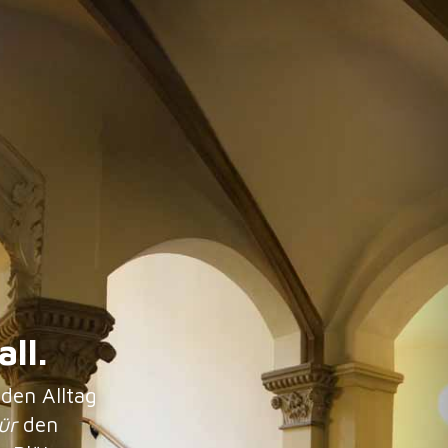
ll.
 den Alltag
ür
den